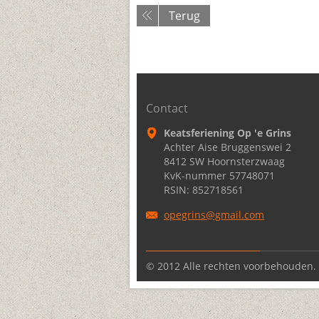
Terug
Contact
Keatsferiening Op 'e Grins
Achter Aise Bruggenswei 2
8412 SW Hoornsterzwaag
KvK-nummer 57748071
RSIN: 852718561
opegrins
@gmail.c
om
© 2012 Alle rechten voorbehouden.