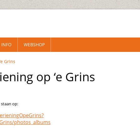
INFO
WEBSHOP
‘e Grins
iening op ‘e Grins
s staan op:
erieningOpeGrins?
eGrins/photos_albums