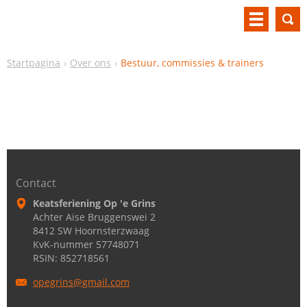
Startpagina
Over ons
Bestuur, commissies & trainers
Contact
Keatsferiening Op 'e Grins
Achter Aise Bruggenswei 2
8412 SW Hoornsterzwaag
KvK-nummer 57748071
RSIN: 852718561
opegrins
@gmail.c
om