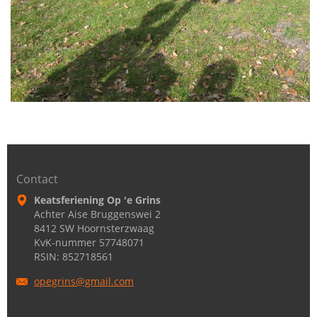
Contact
Keatsferiening Op 'e Grins
Achter Aise Bruggenswei 2
8412 SW Hoornsterzwaag
KvK-nummer 57748071
RSIN: 852718561
opegrins
@gmail.c
om